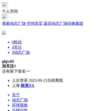
个人空间
搜索动态广场
空间首页
返回动态广场
切换频道
0
粉丝
0
关注
0
动态广场
gfgw05
加关注
0
没有留下签名~~
上次登录 2023-09-15
当前离线
上海
联系TA
关于
动态广场
环球视角
品牌问答