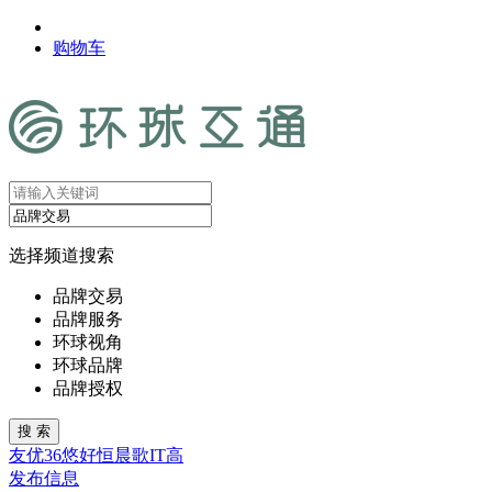
购物车
选择频道搜索
品牌交易
品牌服务
环球视角
环球品牌
品牌授权
友
优
36
悠
好
恒
晨
歌
IT
高
发布信息