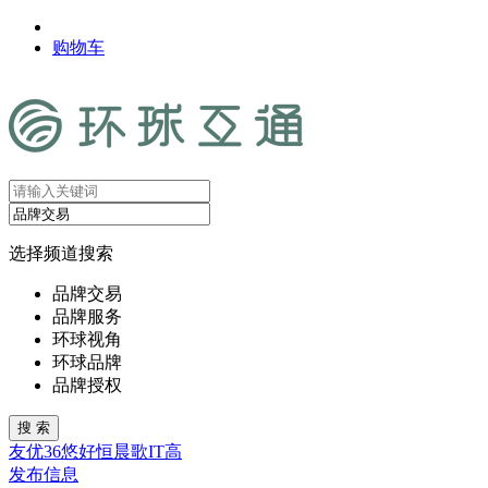
购物车
选择频道搜索
品牌交易
品牌服务
环球视角
环球品牌
品牌授权
友
优
36
悠
好
恒
晨
歌
IT
高
发布信息