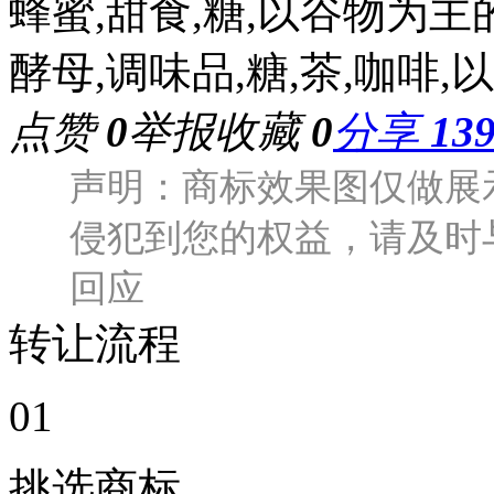
蜂蜜,甜食,糖,以谷物为主
酵母,调味品,糖,茶,咖啡
点赞
0
举报
收藏
0
分享
13
声明：商标效果图仅做展
侵犯到您的权益，请及时
回应
转让流程
0
1
挑选商标