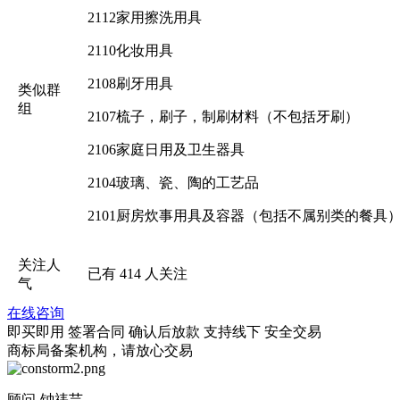
2112家用擦洗用具
2110化妆用具
2108刷牙用具
类似群
组
2107梳子，刷子，制刷材料（不包括牙刷）
2106家庭日用及卫生器具
2104玻璃、瓷、陶的工艺品
2101厨房炊事用具及容器（包括不属别类的餐具
关注人
已有
414
人关注
气
在线咨询
即买即用
签署合同
确认后放款
支持线下
安全交易
商标局备案机构，请放心交易
顾问-钟祎芸