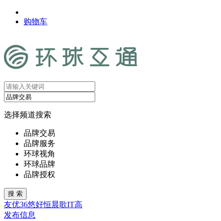
购物车
选择频道搜索
品牌交易
品牌服务
环球视角
环球品牌
品牌授权
友
优
36
悠
好
恒
晨
歌
IT
高
发布信息