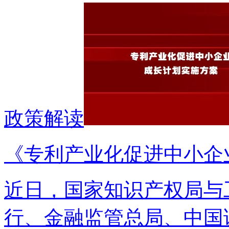
政策解读
《专利产业化促进中小企
近日，国家知识产权局与
行、金融监管总局、中国