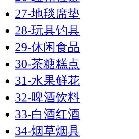
27-地毯席垫
28-玩具钓具
29-休闲食品
30-茶糖糕点
31-水果鲜花
32-啤酒饮料
33-白酒红酒
34-烟草烟具