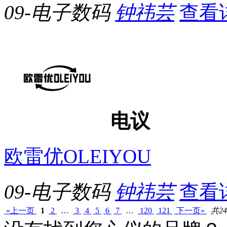
09-电子数码
钟祎芸
查看
电议
欧雷优OLEIYOU
09-电子数码
钟祎芸
查看
«上一页
1
2
…
3
4
5
6
7
…
120
121
下一页»
共24