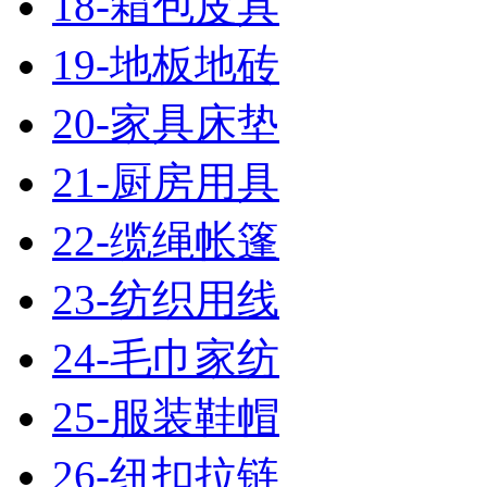
18-箱包皮具
19-地板地砖
20-家具床垫
21-厨房用具
22-缆绳帐篷
23-纺织用线
24-毛巾家纺
25-服装鞋帽
26-纽扣拉链