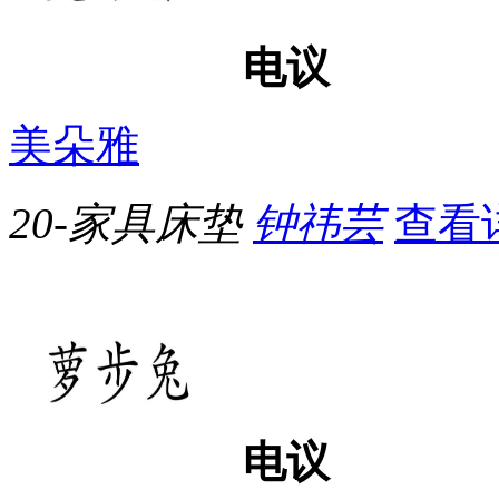
电议
美朵雅
20-家具床垫
钟祎芸
查看
电议