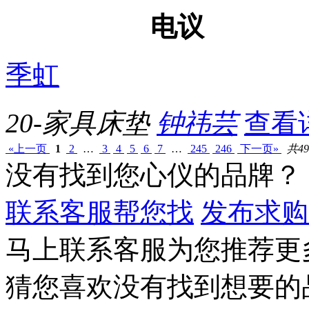
电议
季虹
20-家具床垫
钟祎芸
查看
«上一页
1
2
…
3
4
5
6
7
…
245
246
下一页»
共49
没有找到您心仪的品牌？
联系客服帮您找
发布求购
马上联系客服为您推荐更
猜您喜欢
没有找到想要的