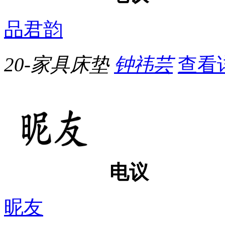
品君韵
20-家具床垫
钟祎芸
查看
电议
昵友