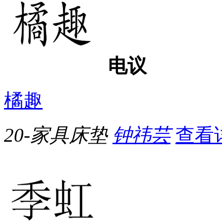
电议
橘趣
20-家具床垫
钟祎芸
查看