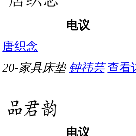
电议
唐织念
20-家具床垫
钟祎芸
查看
电议