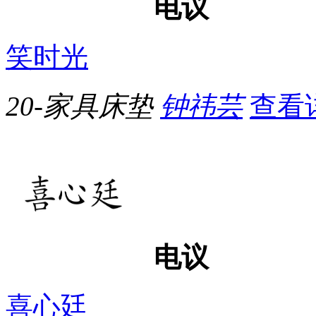
电议
笑时光
20-家具床垫
钟祎芸
查看
电议
喜心廷