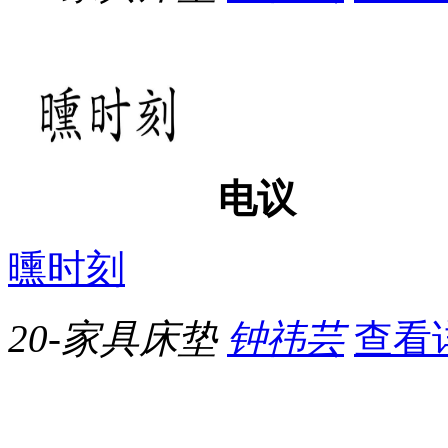
电议
曛时刻
20-家具床垫
钟祎芸
查看