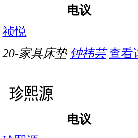
电议
祯悦
20-家具床垫
钟祎芸
查看
电议