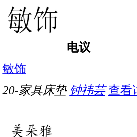
电议
敏饰
20-家具床垫
钟祎芸
查看