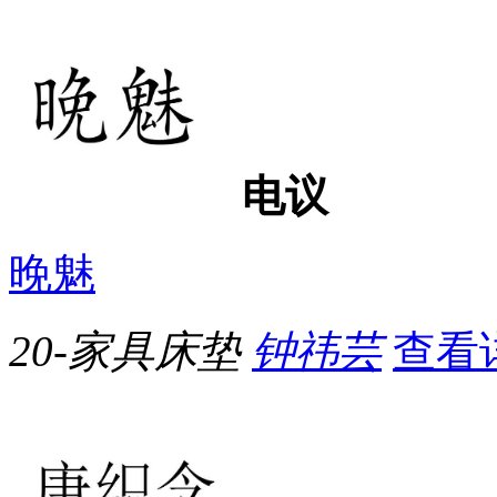
电议
晚魅
20-家具床垫
钟祎芸
查看