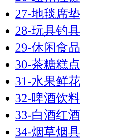
27-地毯席垫
28-玩具钓具
29-休闲食品
30-茶糖糕点
31-水果鲜花
32-啤酒饮料
33-白酒红酒
34-烟草烟具