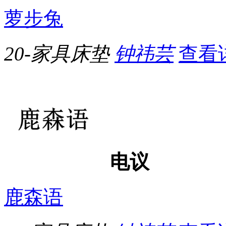
萝步兔
20-家具床垫
钟祎芸
查看
电议
鹿森语