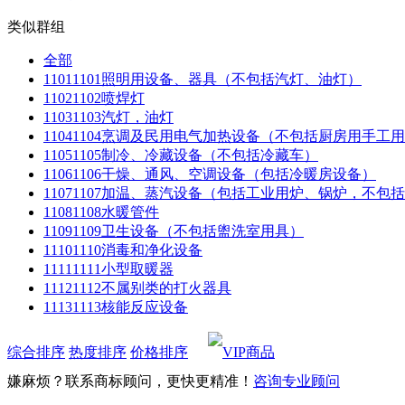
类似群组
全部
1101
1101照明用设备、器具（不包括汽灯、油灯）
1102
1102喷焊灯
1103
1103汽灯，油灯
1104
1104烹调及民用电气加热设备（不包括厨房用手工
1105
1105制冷、冷藏设备（不包括冷藏车）
1106
1106干燥、通风、空调设备（包括冷暖房设备）
1107
1107加温、蒸汽设备（包括工业用炉、锅炉，不包
1108
1108水暖管件
1109
1109卫生设备（不包括盥洗室用具）
1110
1110消毒和净化设备
1111
1111小型取暖器
1112
1112不属别类的打火器具
1113
1113核能反应设备
综合排序
热度排序
价格排序
嫌麻烦？联系商标顾问，更快更精准！
咨询专业顾问