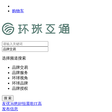
购物车
选择频道搜索
品牌交易
品牌服务
环球视角
环球品牌
品牌授权
友
优
36
悠
好
恒
晨
歌
IT
高
发布信息