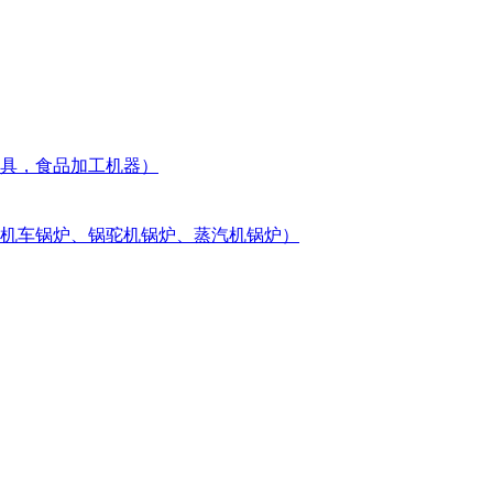
用具，食品加工机器）
括机车锅炉、锅驼机锅炉、蒸汽机锅炉）